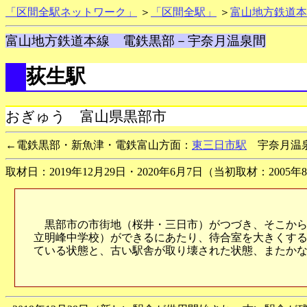
「区間全駅ネットワーク」
＞
「区間全駅」
＞
富山地方鉄道本
富山地方鉄道本線 電鉄黒部－宇奈月温泉間
荻生駅
おぎゅう 富山県黒部市
←電鉄黒部・新魚津・電鉄富山方面：
東三日市駅
宇奈月温
取材日：2019年12月29日・2020年6月7日（当初取材：200
黒部市の市街地（桜井・三日市）がつづき、そこから
立明峰中学校）ができるにあたり、待合室を大きくす
ている状態と、古い駅舎が取り壊された状態、またかな