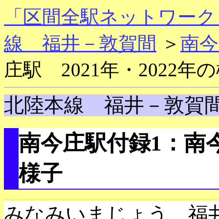
「区間全駅ネットワーク
線 福井－敦賀間
＞
南今
庄駅 2021年・2022年
北陸本線 福井－敦賀
南今庄駅付録1：南今庄
様子
みなみいまじょう 福