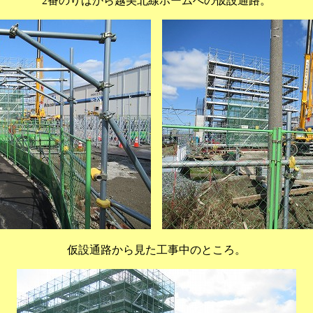
2番のりばから越美北線ホームへの仮設通路。
仮設通路から見た工事中のところ。