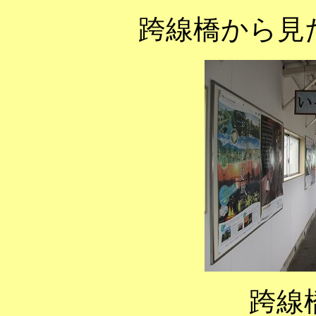
跨線橋から見
跨線