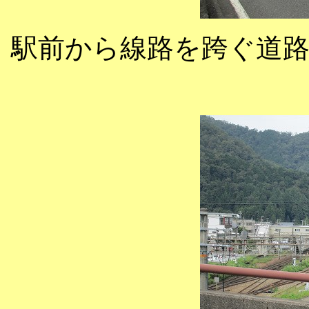
駅前から線路を跨ぐ道