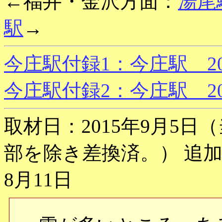
←福井・金沢方面：
湯尾
駅
→
今庄駅付録1：今庄駅 20
今庄駅付録2：今庄駅 2
取材日：2015年9月5日
部を除き差換済。） 追加取
8月11日