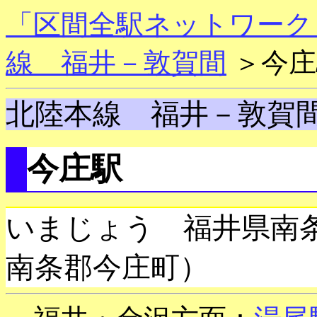
「区間全駅ネットワーク
線 福井－敦賀間
＞今庄
北陸本線 福井－敦賀
今庄駅
いまじょう 福井県南
南条郡今庄町）