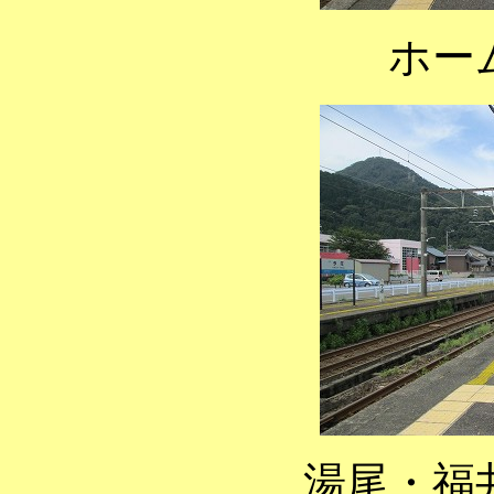
ホー
湯尾・福