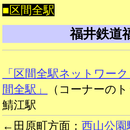
■区間全駅
福井鉄道
「区間全駅ネットワーク
間全駅」
（コーナーのト
鯖江駅
←田原町方面：
西山公園