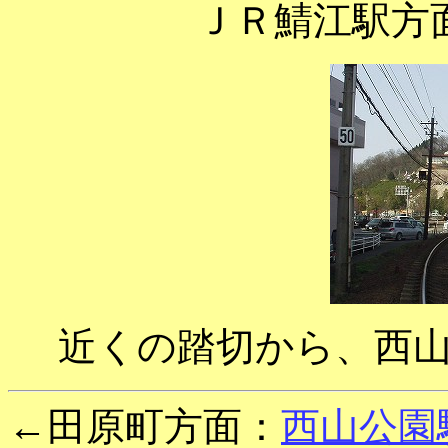
ＪＲ鯖江駅方
近くの踏切から、西
←田原町方面：
西山公園