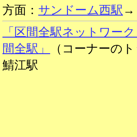
方面：
サンドーム西駅
→
「区間全駅ネットワーク
間全駅」
（コーナーのト
鯖江駅