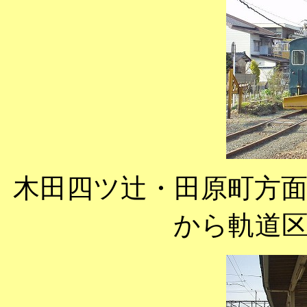
木田四ツ辻・田原町方
から軌道