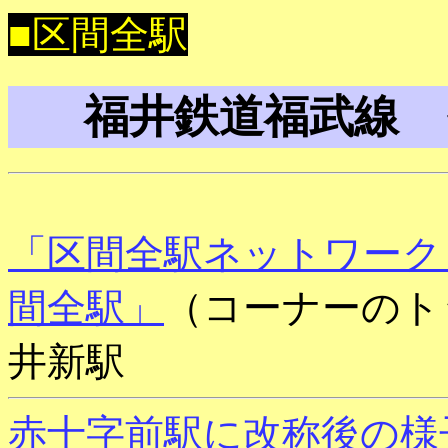
■区間全駅
福井鉄道福武線 
「区間全駅ネットワーク
間全駅」
（コーナーのト
井新駅
赤十字前駅に改称後の様