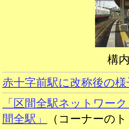
構
赤十字前駅に改称後の様
「区間全駅ネットワーク
間全駅」
（コーナーのト