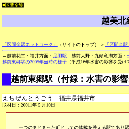
■区間全駅
越美北
「区間全駅ネットワーク」
（サイトのトップ） ＞
「区間全駅
←越前花堂・福井方面：
足羽駅
越前大野・九頭竜湖方面：
越前東郷駅の2005年当時の様子
（平成16年水害の影響を受け
越前東郷駅
（付録：水害の影響
えちぜんとうごう 福井県福井市
取材日：20011年９月10日
一つのまとまった町としての体裁を整える駅であり駅