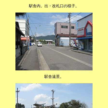
駅舎内、出・改札口の様子。
駅舎遠景。