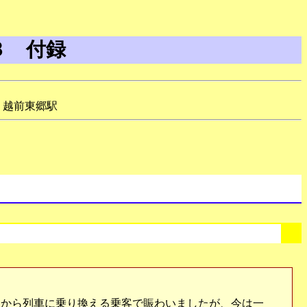
３ 付録
＞越前東郷駅
から列車に乗り換える乗客で賑わいましたが、今は一