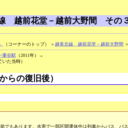
線 越前花堂－越前大野間 その
」
（コーナーのトップ） ＞
越美北線 越前花堂－越前大野間
一乗谷駅
（2011年）→
ていた当時）
からの復旧後）
前でもあります。水害で一部区間運休中は列車からバス、バス