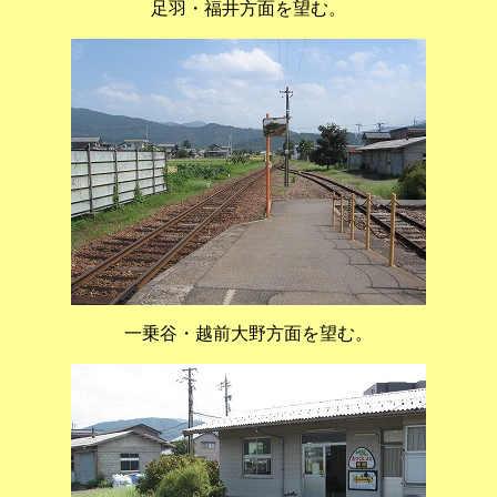
足羽・福井方面を望む。
一乗谷・越前大野方面を望む。