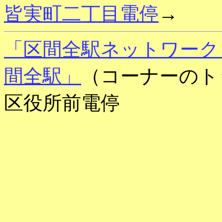
皆実町二丁目電停
→
「区間全駅ネットワーク
間全駅」
（コーナーのト
区役所前電停