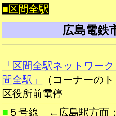
■区間全駅
広島電鉄
「区間全駅ネットワーク
間全駅」
（コーナーのト
区役所前電停
■
５号線 ←広島駅方面