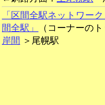
「区間全駅ネットワーク
間全駅」
（コーナーのト
岸間
＞尾幌駅