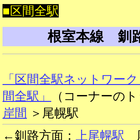
■区間全駅
根室本線 釧
「区間全駅ネットワーク
間全駅」
（コーナーのト
岸間
＞尾幌駅
←釧路方面：
上尾幌駅
厚