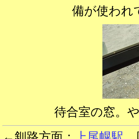
備が使われ
待合室の窓。
←釧路方面：
上尾幌駅
厚