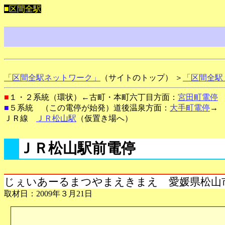
■区間全駅
「区間全駅ネットワーク」
（サイトのトップ） ＞
「区間全駅
■
１・２系統（環状）←古町・本町六丁目方面：
宮田町電停
■
５系統 （この電停が始発）道後温泉方面：
大手町電停
→
ＪＲ線
ＪＲ松山駅
（仮置き場へ）
ＪＲ松山駅前電停
じぇいあーるまつやまえきまえ 愛媛県松山
取材日：2009年３月21日