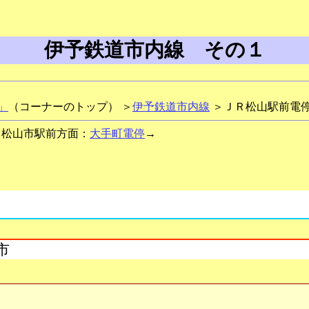
伊予鉄道市内線 その１
」
（コーナーのトップ） ＞
伊予鉄道市内線
＞ＪＲ松山駅前電
松山市駅前方面：
大手町電停
→
市