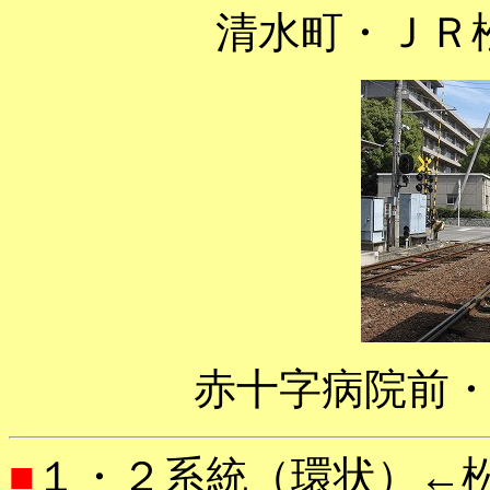
清水町・ＪＲ
赤十字病院前
■
１・２系統（環状）←