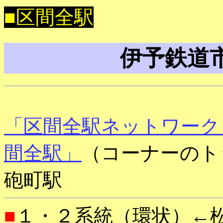
■区間全駅
伊予鉄道
「区間全駅ネットワーク
間全駅」
（コーナーのト
砲町駅
■
１・２系統（環状）←