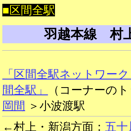
■区間全駅
羽越本線 村上
「区間全駅ネットワーク
間全駅」
（コーナーのト
岡間
＞小波渡駅
←村上・新潟方面：
五十