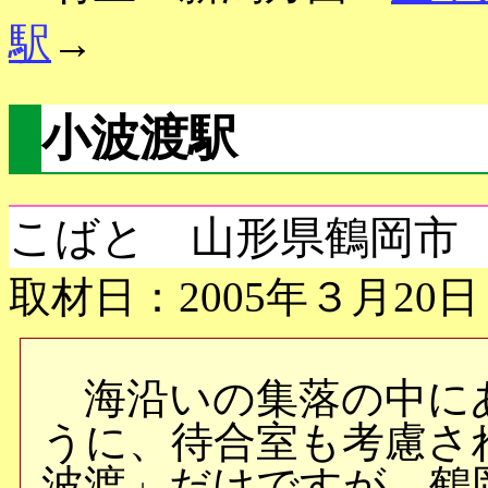
駅
→
小波渡駅
こばと 山形県鶴岡市
取材日：2005年３月20日
海沿いの集落の中に
うに、待合室も考慮さ
波渡」だけですが、鶴