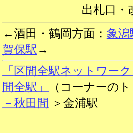
出札口・
←酒田・鶴岡方面：
象潟
賀保駅
→
「区間全駅ネットワーク
間全駅」
（コーナーのト
－秋田間
＞金浦駅