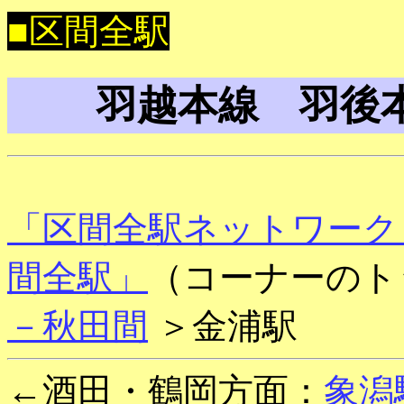
■区間全駅
羽越本線 羽後
「区間全駅ネットワーク
間全駅」
（コーナーのト
－秋田間
＞金浦駅
←酒田・鶴岡方面：
象潟