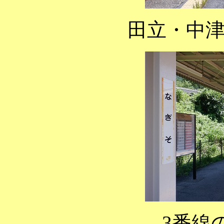
田立・中
3番線