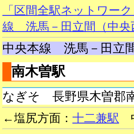
「区間全駅ネットワーク
線 洗馬－田立間（中央
中央本線 洗馬－田立
南木曽駅
なぎそ 長野県木曽郡
←塩尻方面：
十二兼駅
中