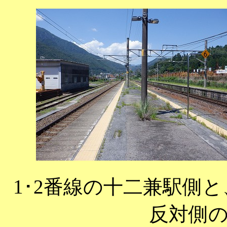
1･2番線の十二兼駅側
反対側