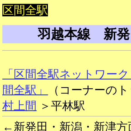
区間全駅
羽越本線 新発
「区間全駅ネットワーク
間全駅」
（コーナーのト
村上間
＞平林駅
←新発田・新潟・新津方