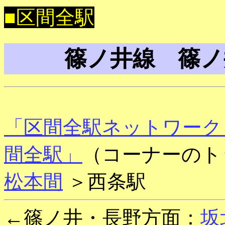
■区間全駅
篠ノ井線 篠ノ
「区間全駅ネットワーク
間全駅」
（コーナーのト
松本間
＞西条駅
←篠ノ井・長野方面：
坂