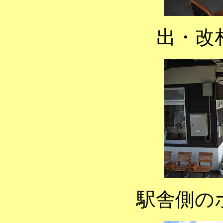
出・改
駅舎側の