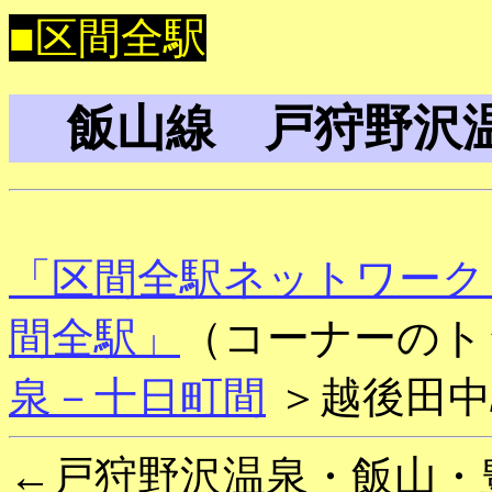
■区間全駅
飯山線 戸狩野沢温
「区間全駅ネットワーク
間全駅」
（コーナーのト
泉－十日町間
＞越後田中
←戸狩野沢温泉・飯山・