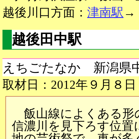
越後川口方面：
津南駅
→
越後田中駅
えちごたなか 新潟県
取材日：2012年９月８日
飯山線によくある形
信濃川を見下ろす位置
地の芸術祭で、車が多