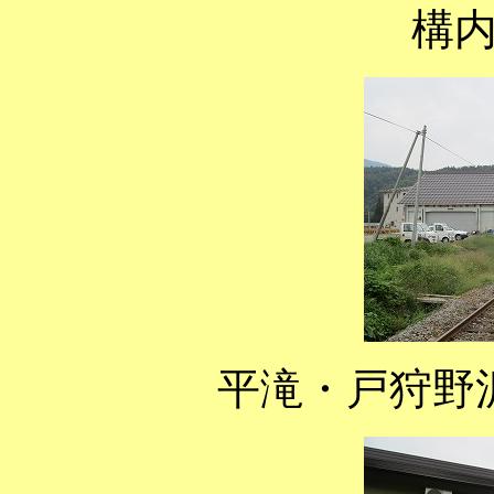
構
平滝・戸狩野