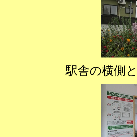
駅舎の横側