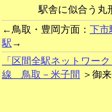
駅舎に似合う丸
←鳥取・豊岡方面：
下市
駅
→
「区間全駅ネットワーク
線 鳥取－米子間
＞御来