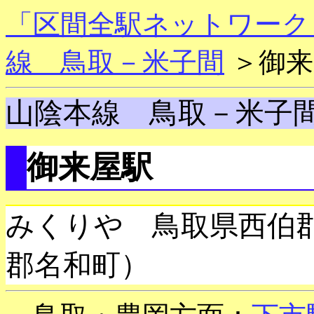
「区間全駅ネットワーク
線 鳥取－米子間
＞御来
山陰本線 鳥取－米子
御来屋駅
みくりや 鳥取県西伯
郡名和町）