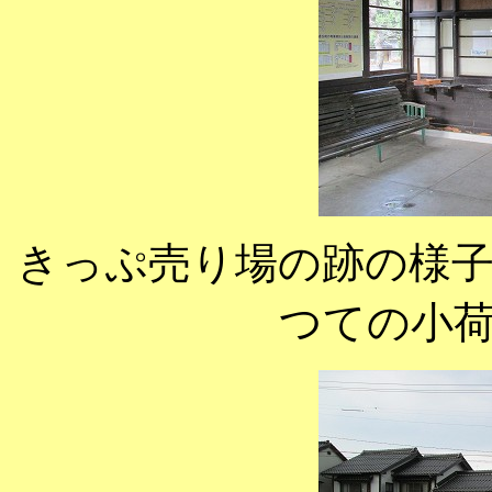
きっぷ売り場の跡の様
つての小