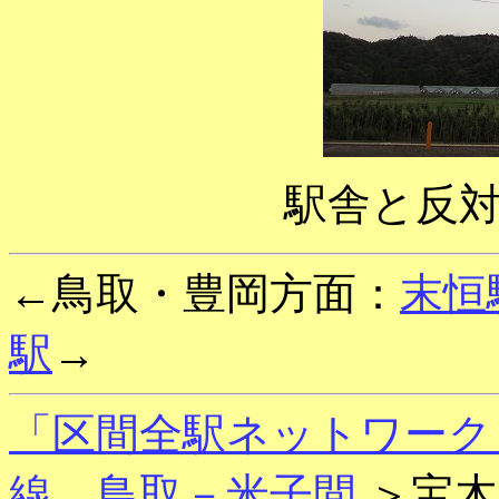
駅舎と反
←鳥取・豊岡方面：
末恒
駅
→
「区間全駅ネットワーク
線 鳥取－米子間
＞宝木