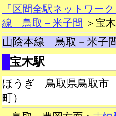
「区間全駅ネットワーク
線 鳥取－米子間
＞宝木
山陰本線 鳥取－米子
宝木駅
ほうぎ 鳥取県鳥取市
町）