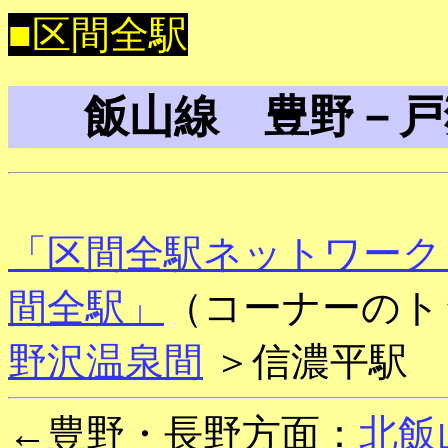
■区間全駅
飯山線 豊野－戸
「区間全駅ネットワーク
間全駅」
（コーナーのト
野沢温泉間
＞信濃平駅
←豊野・長野方面：
北飯