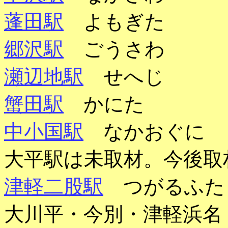
蓬田駅
よもぎた
郷沢駅
ごうさわ
瀬辺地駅
せへじ
蟹田駅
かにた
中小国駅
なかおぐに
大平駅は未取材。今後取
津軽二股駅
つがるふた
大川平・今別・津軽浜名