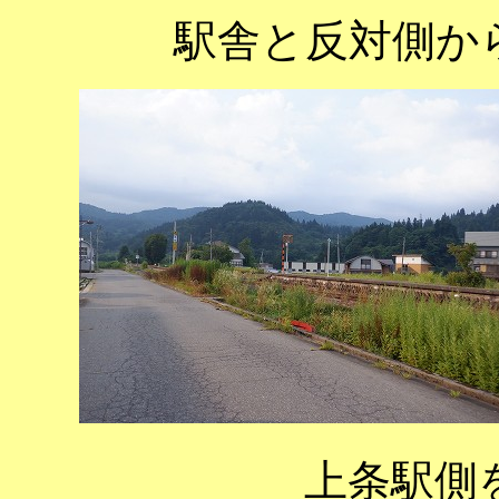
駅舎と反対側か
上条駅側