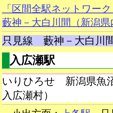
「区間全駅ネットワーク
藪神－大白川間（新潟県
只見線 藪神－大白川
入広瀬駅
いりひろせ 新潟県魚
入広瀬村）