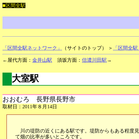
■区間全駅
「区間全駅ネットワーク」
（サイトのトップ） ＞
「区間全駅
←屋代方面：
金井山駅
須坂方面：
信濃川田駅
→
大室駅
おおむろ 長野県長野市
取材日：2011年８月14日
川の堤防の近くにある駅です。堤防からもある程度見
て畑の比率が多いところです。