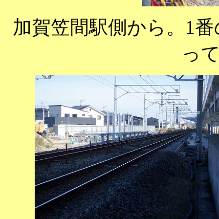
加賀笠間駅側から。1
っ