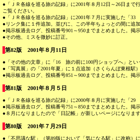
●「ＪＲ各線を巡る旅の記録」に2001年８月12日～26日
ご覧ください。
●「ＪＲ各線を巡る旅の記録」に2001年７月に実施した「3
●リンク集に１件追加。並びに、この半年ちょっとの間に追
●掲示板過去ログ、投稿番号901～950までまとめました。掲
●その他、ミスを微妙に訂正。
第82版 2001年８月11日
●「その他の文章」に「16 旅の前に100円ショップへ」と
●「写真展」の「2001年夏」に１点追加（さくらんぼ東根駅
●掲示板過去ログ、投稿番号851～900までまとめました。掲
第81版 2001年８月５日
●「ＪＲ各線を巡る旅の記録」に2000年８月に実施した「2
●掲示板過去ログ、投稿番号751～850までまとめました。掲
●８月になりましたので「日記帳」が新しいページになりま
第80版 2001年７月29日
●「不思議な駅」（第89版において「気になる駅」に改称）