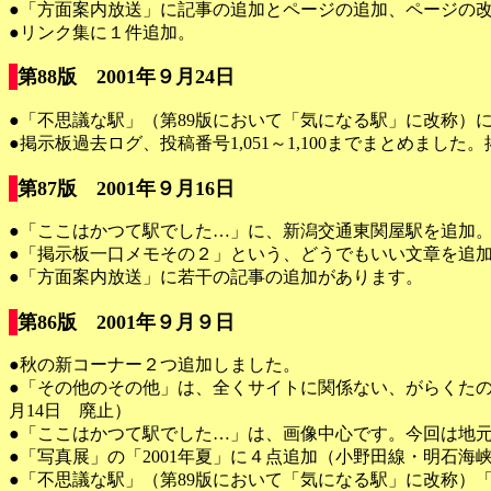
●「方面案内放送」に記事の追加とページの追加、ページの
●リンク集に１件追加。
第88版 2001年９月24日
●「不思議な駅」（第89版において「気になる駅」に改称）
●掲示板過去ログ、投稿番号1,051～1,100までまとめまし
第87版 2001年９月16日
●「ここはかつて駅でした…」に、新潟交通東関屋駅を追加
●「掲示板一口メモその２」という、どうでもいい文章を追
●「方面案内放送」に若干の記事の追加があります。
第86版 2001年９月９日
●秋の新コーナー２つ追加しました。
●「その他のその他」は、全くサイトに関係ない、がらくたの
月14日 廃止）
●「ここはかつて駅でした…」は、画像中心です。今回は地
●「写真展」の「2001年夏」に４点追加（小野田線・明石海
●「不思議な駅」（第89版において「気になる駅」に改称