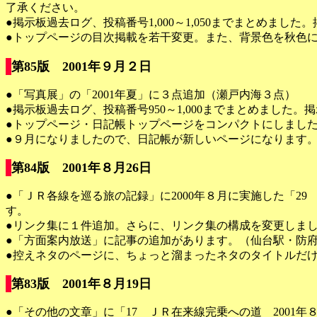
了承ください。
●掲示板過去ログ、投稿番号1,000～1,050までまとめまし
●トップページの目次掲載を若干変更。また、背景色を秋色
第85版 2001年９月２日
●「写真展」の「2001年夏」に３点追加（瀬戸内海３点）
●掲示板過去ログ、投稿番号950～1,000までまとめました
●トップページ・日記帳トップページをコンパクトにしまし
●９月になりましたので、日記帳が新しいページになります
第84版 2001年８月26日
●「ＪＲ各線を巡る旅の記録」に2000年８月に実施した「
す。
●リンク集に１件追加。さらに、リンク集の構成を変更しま
●「方面案内放送」に記事の追加があります。（仙台駅・防
●控えネタのページに、ちょっと溜まったネタのタイトルだ
第83版 2001年８月19日
●「その他の文章」に「17 ＪＲ在来線完乗への道 2001