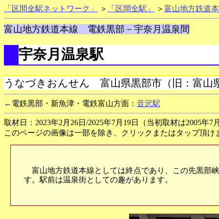
「区間全駅ネットワーク」
＞
「区間全駅」
＞
富山地方鉄道本
富山地方鉄道本線 電鉄黒部－宇奈月温泉間
宇奈月温泉駅
うなづきおんせん 富山県黒部市（旧：富山
←電鉄黒部・新魚津・電鉄富山方面：
音沢駅
取材日：2023年2月26日/2025年7月19日（当初取材は2005
このページの画像は一部を除き、クリックまたはタップ頂け
富山地方鉄道本線としては終点であり、この先黒部峡
す。駅前は温泉街としての趣があります。