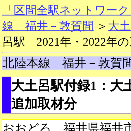
「区間全駅ネットワーク
線 福井－敦賀間
＞
大土
呂駅 2021年・2022
北陸本線 福井－敦賀
大土呂駅付録1：大土呂
追加取材分
おおどろ 福井県福井