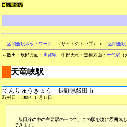
■区間全駅
「区間全駅ネットワーク」
（サイトのトップ） ＞
「区間全駅
←飯田・辰野方面：
川路駅
中部天竜・豊橋方面：
千代駅
（
天竜峡駅
てんりゅうきょう 長野県飯田市
取材日：2009年５月５日
飯田線の中の主要駅の一つで、この駅を境に雰囲気も
できます。