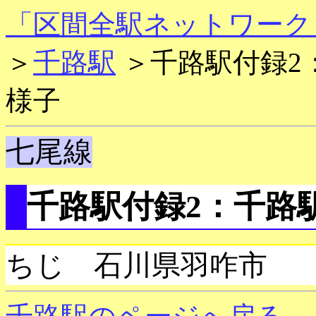
「区間全駅ネットワーク
＞
千路駅
＞千路駅付録2：
様子
七尾線
千路駅付録2：千路駅 
ちじ 石川県羽咋市