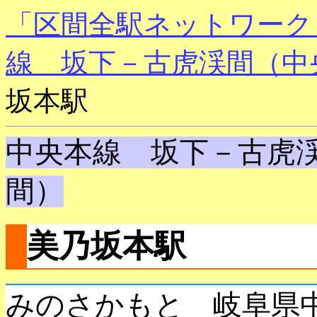
「区間全駅ネットワーク
線 坂下－古虎渓間（中
坂本駅
中央本線 坂下－古虎
間）
美乃坂本駅
みのさかもと 岐阜県