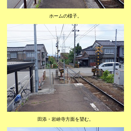
ホームの様子。
田添・岩峅寺方面を望む。