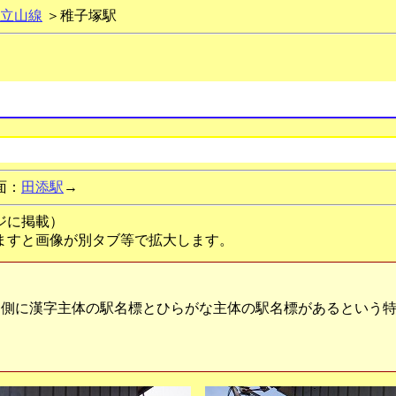
立山線
＞稚子塚駅
面：
田添駅
→
ージに掲載）
ますと画像が別タブ等で拡大します。
側に漢字主体の駅名標とひらがな主体の駅名標があるという特
。