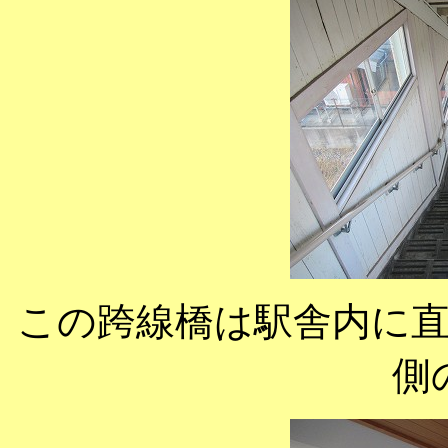
この跨線橋は駅舎内に
側