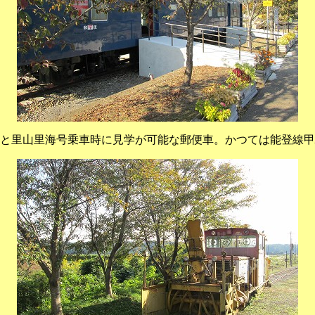
と里山里海号乗車時に見学が可能な郵便車。かつては能登線甲