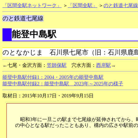
「区間全駅ネットワーク」
＞
「区間全駅」
＞
のと鉄道七尾線
のと鉄道七尾線
能登中島駅
のとなかじま 石川県七尾市（旧：石川県鹿
←七尾・金沢方面：
笠師保駅
穴水方面：
西岸駅
→
能登中島駅付録1：2004・2005年の能登中島駅
能登中島駅付録2：能登中島駅 2023年～2025年の様子
取材日：2015年10月17日・2019年9月15日
昭和3年に一旦この駅まで七尾線が延伸されてから、
の中心となる駅だったこともあり、構内の広さや駅前