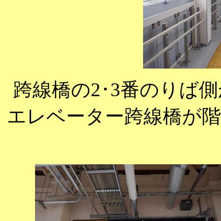
跨線橋の2･3番のりば
エレベーター跨線橋が