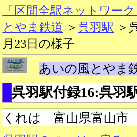
「区間全駅ネットワーク
とやま鉄道
＞
呉羽駅
＞呉
月23日の様子
あいの風とやま
呉羽駅付録16:呉羽駅
くれは 富山県富山市