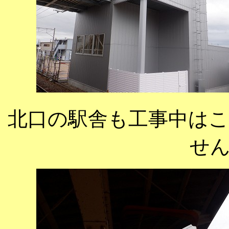
北口の駅舎も工事中は
せ