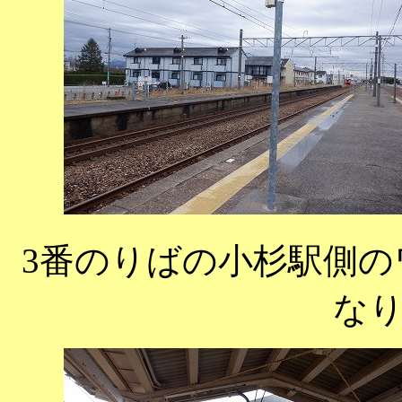
3番のりばの小杉駅側
な