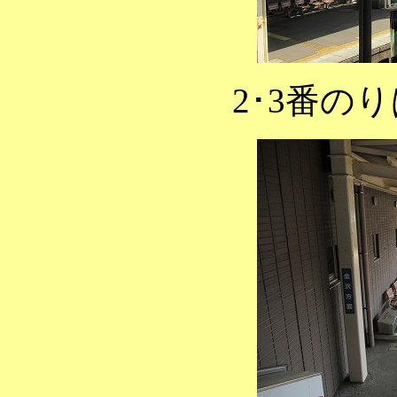
2･3番の