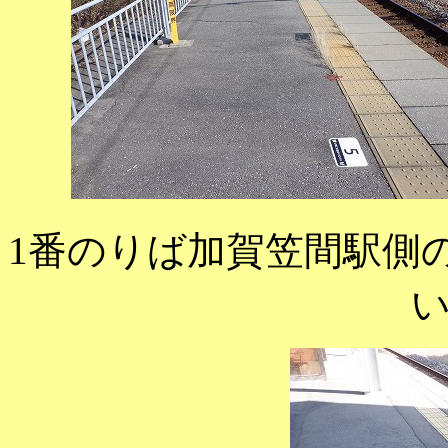
1番のりば加賀笠間駅側