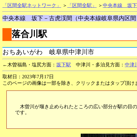
「区間全駅ネットワーク」
＞
「区間全駅」
＞
中央本線 坂下
中央本線 坂下－古虎渓間（中央本線岐阜県内区間
落合川駅
おちあいがわ 岐阜県中津川市
←木曽福島・塩尻方面：
坂下駅
中津川・多治見方面：
中津
取材日：2023年7月17日
このページの画像は一部を除き、クリックまたはタップ頂け
木曽川が堰き止められたところの広い部分が駅の目の
です。