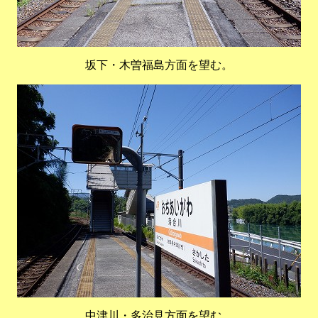
坂下・木曽福島方面を望む。
中津川・多治見方面を望む。