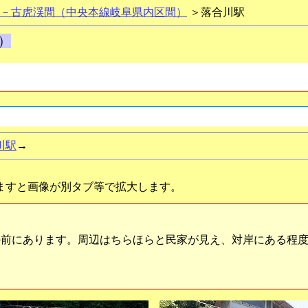
－古虎渓間（中央本線岐阜県内区間）
＞落合川駅
）
川駅
→
ますと画像が別タブ等で拡大します。
前にあります。周辺はちらほらと民家が見え、対岸にある程度