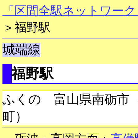
「区間全駅ネットワーク
＞福野駅
城端線
福野駅
ふくの 富山県南砺市
町）