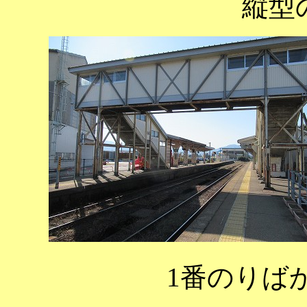
縦型
1番のりば