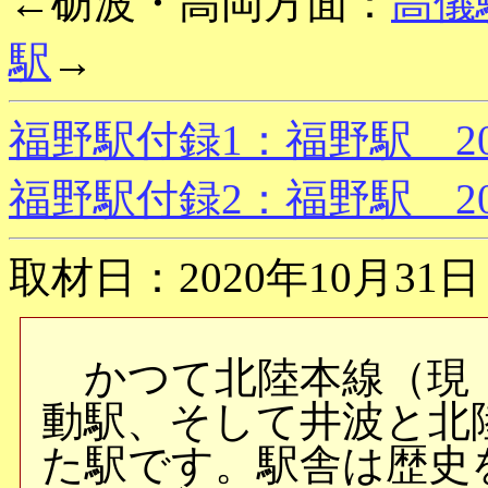
←砺波・高岡方面：
高儀
駅
→
福野駅付録1：福野駅 20
福野駅付録2：福野駅 20
取材日：2020年10月31
かつて北陸本線（現
動駅、そして井波と北
た駅です。駅舎は歴史